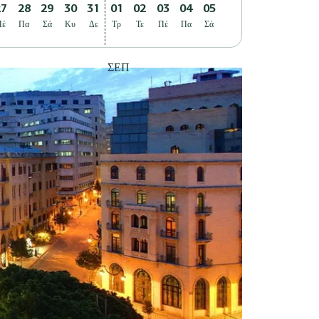
27
28
29
30
31
01
02
03
04
05
Πέ
Πα
Σά
Κυ
Δε
Τρ
Τε
Πέ
Πα
Σά
ΣΕΠ