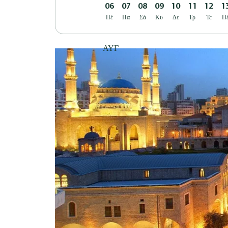
06
07
08
09
10
11
12
1
Πέ
Πα
Σά
Κυ
Δε
Τρ
Τε
Π
ΑΥΓ