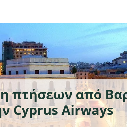
ση πτήσεων από Βα
ην Cyprus Airways