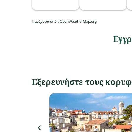
Παρέχεται από:
: OpenWeatherMap.org
Εγγρ
Εξερευνήστε τους κορυφ
keyboard_arrow_left