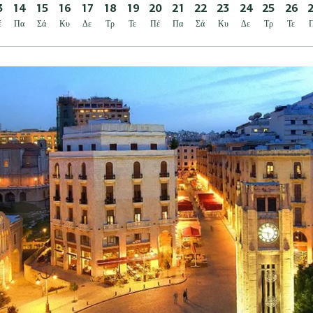
3
14
15
16
17
18
19
20
21
22
23
24
25
26
έ
Πα
Σά
Κυ
Δε
Τρ
Τε
Πέ
Πα
Σά
Κυ
Δε
Τρ
Τε