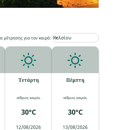
Weather unit option Κελσίου Selected
Κελσίου
keyboard_arrow_down
 μέτρησης για τον καιρό
:
Τετάρτη
Πέμπτη
αίθριος καιρός
αίθριος καιρός
30°C
30°C
12/08/2026
13/08/2026