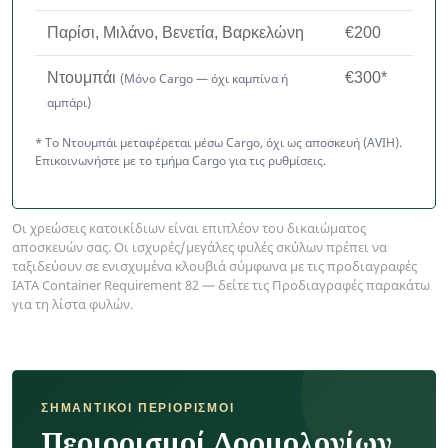
Παρίσι, Μιλάνο, Βενετία, Βαρκελώνη
€200
Ντουμπάι
€300*
(Μόνο Cargo — όχι καμπίνα ή
αμπάρι)
* Το Ντουμπάι μεταφέρεται μέσω Cargo, όχι ως αποσκευή (AVIH).
Επικοινωνήστε με το τμήμα Cargo για τις ρυθμίσεις.
Οι χρεώσεις κατοικίδιων είναι επιπλέον του δικαιώματος
αποσκευών σας. Οι ισχυρές/μεγάλες φυλές σκύλων πρέπει να
ταξιδεύουν σε ενισχυμένα κλουβιά σύμφωνα με τις προδιαγραφές
IATA Container Requirement 82 — δείτε τις Προδιαγραφές παρακάτω
για τη λίστα φυλών.
ΣΗΜΑΝΤΙΚΟΊ ΠΕΡΙΟΡΙΣΜΟΊ
Περιορισμοί Δρομολογίων