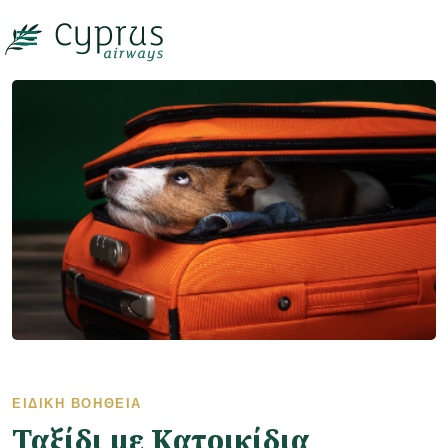

ΕΙΔΙΚΉ ΒΟΉΘΕΙΑ
Ταξίδι με Κατοικίδια