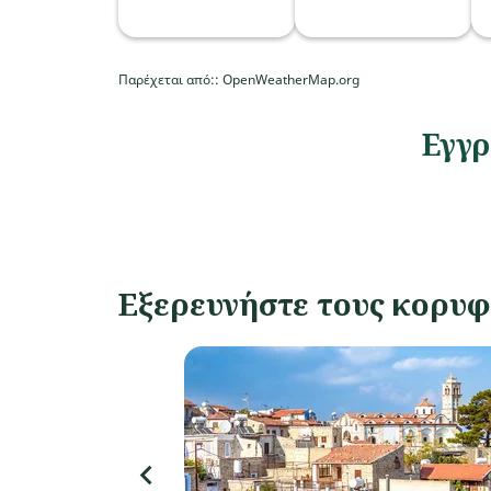
Παρέχεται από:
: OpenWeatherMap.org
Εγγρ
Εξερευνήστε τους κορυφ
keyboard_arrow_left