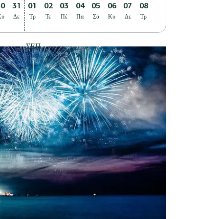
30
31
01
02
03
04
05
06
07
08
Κυ
Δε
Τρ
Τε
Πέ
Πα
Σά
Κυ
Δε
Τρ
ΣΕΠ