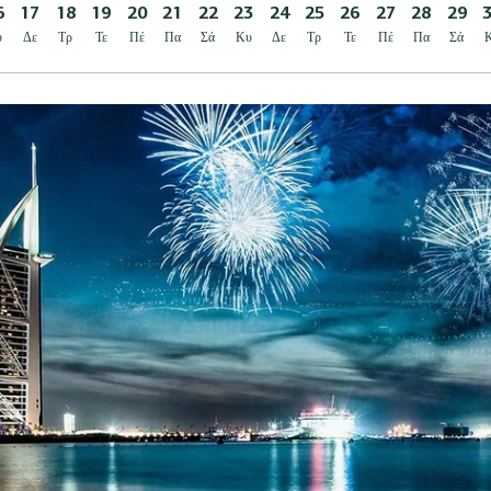
6
17
18
19
20
21
22
23
24
25
26
27
28
29
υ
Δε
Τρ
Τε
Πέ
Πα
Σά
Κυ
Δε
Τρ
Τε
Πέ
Πα
Σά