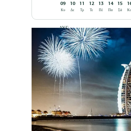
09
10
11
12
13
14
15
1
Κυ
Δε
Τρ
Τε
Πέ
Πα
Σά
Κ
ΑΥΓ