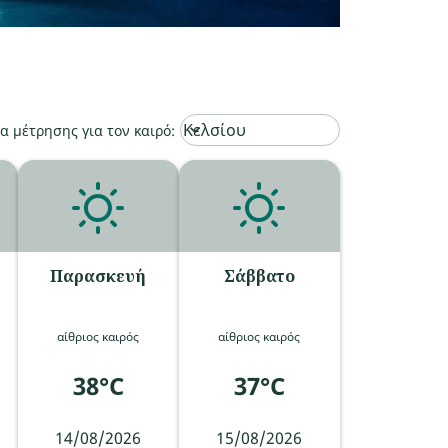
Weather unit option Κελσίου Selected
Κελσίου
keyboard_arrow_down
 μέτρησης για τον καιρό
:
Παρασκευή
Σάββατο
αίθριος καιρός
αίθριος καιρός
38°C
37°C
14/08/2026
15/08/2026