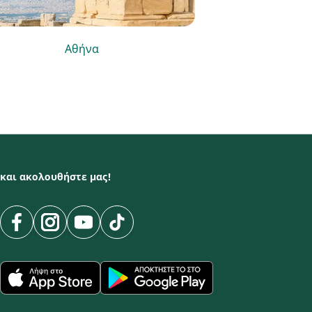
Αθήνα
Βε
και ακολουθήστε μας!