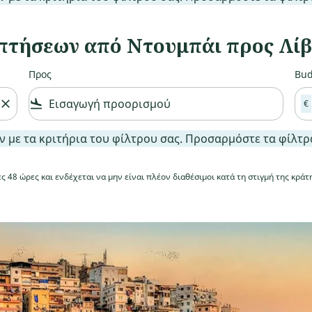
πτήσεων από Ντουμπάι προς Λίβ
Προς
Bud
close
flight_land
€
 τα κριτήρια του φίλτρου σας. Προσαρμόστε τα φίλτρα σα
 με τα κριτήρια του φίλτρου σας. Προσαρμόστε τα φίλτρ
 48 ώρες και ενδέχεται να μην είναι πλέον διαθέσιμοι κατά τη στιγμή της κράτ