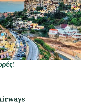
ορές!
Airways