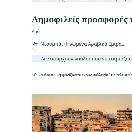
Δημοφιλείς προσφορές 
Από
flight_takeoff
Δεν υπάρχουν ναύλοι που να ταιριάζουν με
Δεν υπάρχουν ναύλοι που να ταιριάζουν
*Οι ναύλοι που εμφανίζονται έχουν συλλεχθεί τις τελευταίες