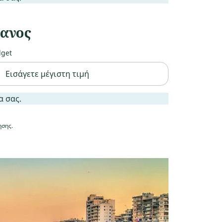
ανος
get
ς.
α σας.
ησης.