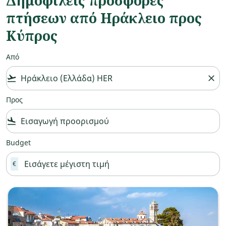
Δημοφιλείς προσφορές
πτήσεων από Ηράκλειο προς
Κύπρος
Από
flight_takeoff
close
Προς
flight_land
Budget
€