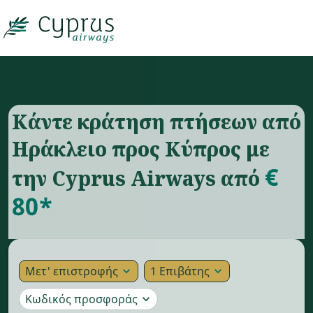

Κάντε κράτηση πτήσεων από
Ηράκλειο προς Κύπρος με
€
την Cyprus Airways από
80*
Μετ' επιστροφής
1 Επιβάτης
expand_more
expand_more
Κωδικός προσφοράς
expand_more