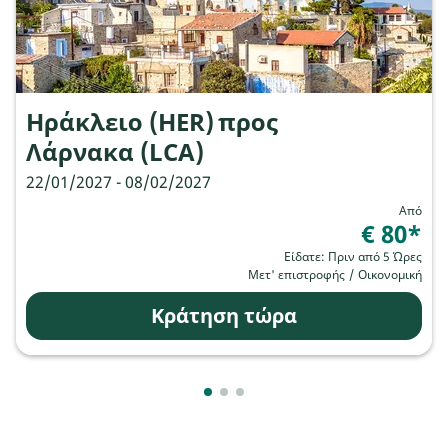
Ηράκλειο (HER)
προς
Λάρνακα (LCA)
22/01/2027 - 08/02/2027
Από
€ 80
*
Είδατε: Πριν από 5 Ώρες
Μετ' επιστροφής
/
Οικονομική
Κράτηση τώρα
Showing cmp-pagination-showing
Showing cmp-pagination-showi
Showing cmp-pagination-sho