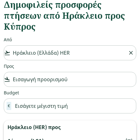
Δημοφιλείς προσφορές
πτήσεων από Ηράκλειο προς
Κύπρος
Από
flight_takeoff
close
Προς
flight_land
Budget
€
Ηράκλειο (HER)
προς
Από