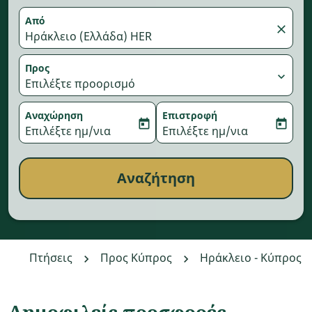
Από
close
Ηράκλειο (Ελλάδα) HER
Προς
expand_more
Επιλέξτε προορισμό
Αναχώρηση
Επιστροφή
today
today
fc-booking-departure-date-aria-label
Επιλέξτε ημ/νια
fc-booking-return-date-aria-
Επιλέξτε ημ/νια
Αναζήτηση
Πτήσεις
Προς Κύπρος
Ηράκλειο - Κύπρος