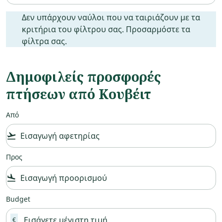
Δεν υπάρχουν ναύλοι που να ταιριάζουν με τα κριτήρια
Δεν υπάρχουν ναύλοι που να ταιριάζουν με τα
κριτήρια του φίλτρου σας. Προσαρμόστε τα
φίλτρα σας.
Δημοφιλείς προσφορές
πτήσεων από Κουβέιτ
Από
flight_takeoff
Προς
flight_land
Budget
€