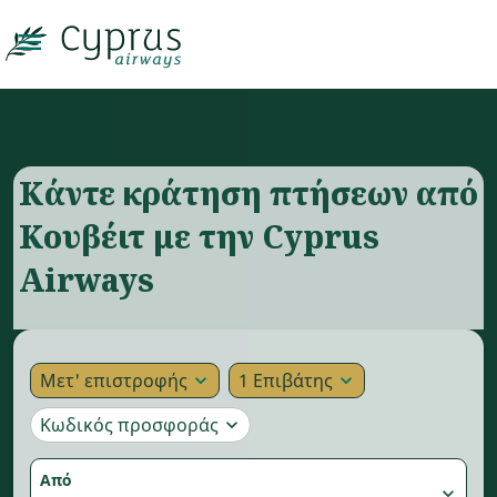

Κάντε κράτηση πτήσεων από
Κουβέιτ με την Cyprus
Airways
Μετ' επιστροφής
1 Επιβάτης
expand_more
expand_more
Κωδικός προσφοράς
expand_more
Από
expand_more