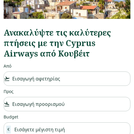
Ανακαλύψτε τις καλύτερες
πτήσεις με την Cyprus
Airways από Κουβέιτ
Από
flight_takeoff
Προς
flight_land
Budget
€