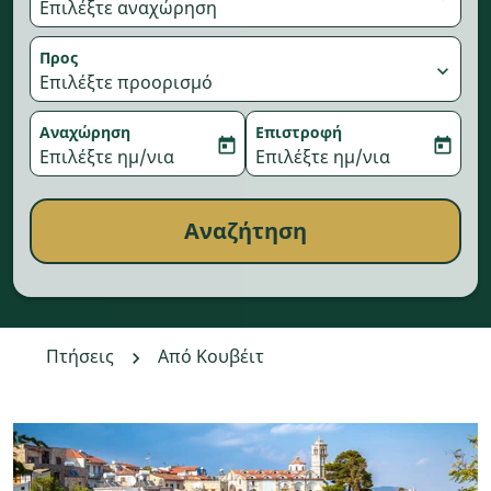
Επιλέξτε αναχώρηση
Προς
expand_more
Επιλέξτε προορισμό
Αναχώρηση
Επιστροφή
today
today
fc-booking-departure-date-aria-label
Επιλέξτε ημ/νια
fc-booking-return-date-aria-
Επιλέξτε ημ/νια
Αναζήτηση
Πτήσεις
Από Κουβέιτ