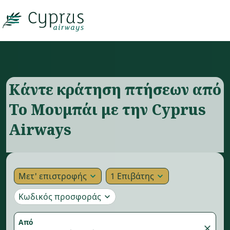

Κάντε κράτηση πτήσεων από
Το Μουμπάι με την Cyprus
Airways
Μετ' επιστροφής
1 Επιβάτης
expand_more
expand_more
Κωδικός προσφοράς
expand_more
Από
close