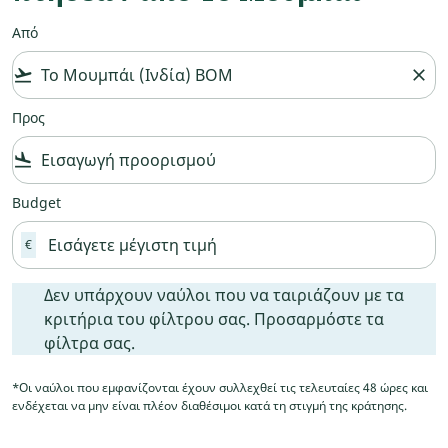
Από
flight_takeoff
close
Προς
flight_land
Budget
€
Δεν υπάρχουν ναύλοι που να ταιριάζουν με τα κριτήρια
Δεν υπάρχουν ναύλοι που να ταιριάζουν με τα
κριτήρια του φίλτρου σας. Προσαρμόστε τα
φίλτρα σας.
*Οι ναύλοι που εμφανίζονται έχουν συλλεχθεί τις τελευταίες 48 ώρες και
ενδέχεται να μην είναι πλέον διαθέσιμοι κατά τη στιγμή της κράτησης.