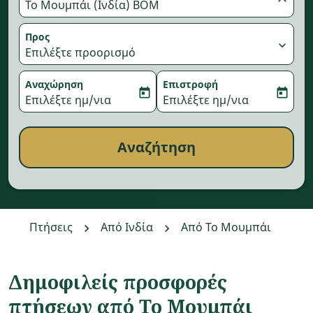
Το Μουμπάι (Ινδία) BOM
Προς
expand_more
Επιλέξτε προορισμό
Αναχώρηση
Επιστροφή
today
today
fc-booking-departure-date-aria-label
Επιλέξτε ημ/νια
fc-booking-return-date-aria-
Επιλέξτε ημ/νια
Αναζήτηση
Πτήσεις
Από Ινδία
Από Το Μουμπάι
Δημοφιλείς προσφορές
πτήσεων από Το Μουμπάι