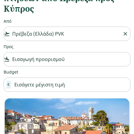
Κύπρος
Από
flight_takeoff
close
Προς
flight_land
Budget
€