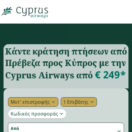

Κάντε κράτηση πτήσεων από
Πρέβεζα προς Κύπρος με την
€ 249*
Cyprus Airways από
Μετ' επιστροφής
1 Επιβάτης
expand_more
expand_more
Κωδικός προσφοράς
expand_more
Από
close