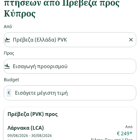
πτήσεων από Πρέβεζα προς
Κύπρος
Από
flight_takeoff
close
Προς
flight_land
Budget
€
Πρέβεζα (PVK)
προς
Από
Λάρνακα (LCA)
€ 249
*
09/08/2026 - 30/08/2026
Είδατε: Πριν από 1 Ώρα