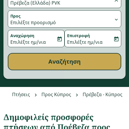
Πρέβεζα (Ελλάδα) PVK
Προς
expand_more
Επιλέξτε προορισμό
Αναχώρηση
Επιστροφή
today
today
fc-booking-departure-date-aria-label
Επιλέξτε ημ/νια
fc-booking-return-date-aria-
Επιλέξτε ημ/νια
Αναζήτηση
Πτήσεις
Προς Κύπρος
Πρέβεζα - Κύπρος
Δημοφιλείς προσφορές
πτήσεων από Πρέβεζα προς