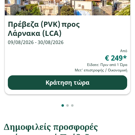
Πρέβεζα (PVK)
προς
Λάρνακα (LCA)
09/08/2026 - 30/08/2026
Από
€ 249
*
Είδατε: Πριν από 1 Ώρα
Μετ' επιστροφής
/
Οικονομική
Κράτηση τώρα
Showing cmp-pagination-showing
Showing cmp-pagination-showi
Showing cmp-pagination-sho
Δημοφιλείς προσφορές