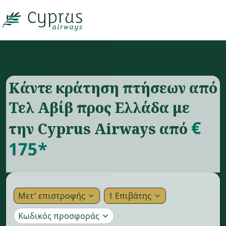

Κάντε κράτηση πτήσεων από
Τελ Αβίβ προς Ελλάδα με
€
την Cyprus Airways από
175*
Μετ' επιστροφής
1 Επιβάτης
expand_more
expand_more
Κωδικός προσφοράς
expand_more