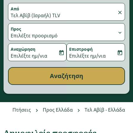
Από
close
Τελ Αβίβ (Ισραήλ) TLV
Προς
expand_more
Επιλέξτε προορισμό
Αναχώρηση
Επιστροφή
today
today
fc-booking-departure-date-aria-label
Επιλέξτε ημ/νια
fc-booking-return-date-aria-
Επιλέξτε ημ/νια
Αναζήτηση
Πτήσεις
Προς Ελλάδα
Τελ Αβίβ - Ελλάδα