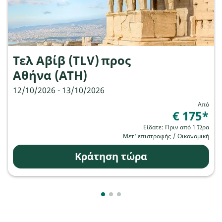
Τελ Αβίβ (TLV)
προς
Αθήνα (ATH)
12/10/2026 - 13/10/2026
Από
€ 175
*
Είδατε: Πριν από 1 Ώρα
Μετ' επιστροφής
/
Οικονομική
Κράτηση τώρα
Showing cmp-pagination-showing
Showing cmp-pagination-showi
Showing cmp-pagination-sho