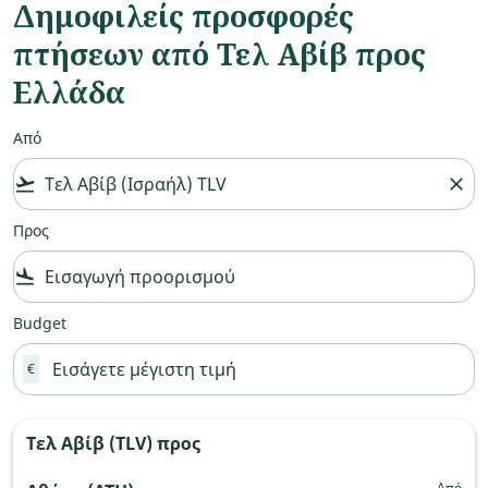
Δημοφιλείς προσφορές
πτήσεων από Τελ Αβίβ προς
Ελλάδα
Από
flight_takeoff
close
Προς
flight_land
Budget
€
Τελ Αβίβ (TLV)
προς
Από