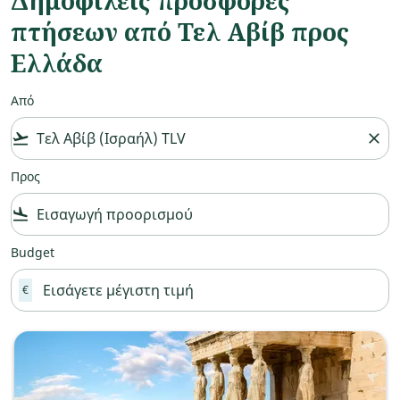
Δημοφιλείς προσφορές
πτήσεων από Τελ Αβίβ προς
Ελλάδα
Από
flight_takeoff
close
Προς
flight_land
Budget
€