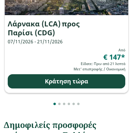
Λάρνακα (LCA)
προς
Παρίσι (CDG)
07/11/2026 - 21/11/2026
Από
€ 147
*
Είδατε: Πριν από 21 λεπτά
Μετ' επιστροφής
/
Οικονομική
Κράτηση τώρα
Showing cmp-pagination-showing-ca
Showing cmp-pagination-showing-
Showing cmp-pagination-showin
Showing cmp-pagination-show
Showing cmp-pagination-sh
Showing cmp-pagination-
Δημοφιλείς προσφορές