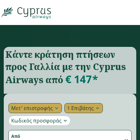

Κάντε κράτηση πτήσεων
προς Γαλλία με την Cyprus
€ 147*
Airways από
Μετ' επιστροφής
1 Επιβάτης
expand_more
expand_more
Κωδικός προσφοράς
expand_more
Από
expand_more