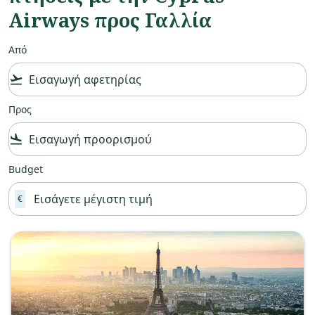
Airways προς Γαλλία
Από
flight_takeoff
Προς
flight_land
Budget
€