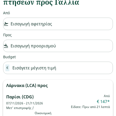
πτήσεων προς Γαλλία
Από
flight_takeoff
Προς
flight_land
Budget
€
Λάρνακα (LCA)
προς
Από
Παρίσι (CDG)
€ 147
*
07/11/2026 - 21/11/2026
Είδατε: Πριν από 21 λεπτά
Μετ' επιστροφής
/
Οικονομική