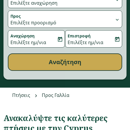
Επιλέξτε αναχώρηση
Προς
expand_more
Επιλέξτε προορισμό
Αναχώρηση
Επιστροφή
today
today
fc-booking-departure-date-aria-label
Επιλέξτε ημ/νια
fc-booking-return-date-aria-
Επιλέξτε ημ/νια
Αναζήτηση
Πτήσεις
Προς Γαλλία
Ανακαλύψτε τις καλύτερες
πτήσεις με την Cyprus