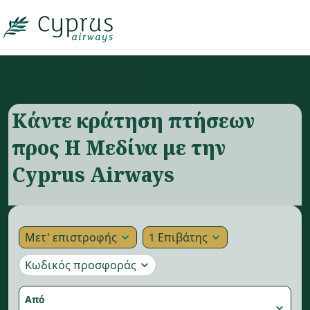

Κάντε κράτηση πτήσεων
προς Η Μεδίνα με την
Cyprus Airways
Μετ' επιστροφής
1 Επιβάτης
expand_more
expand_more
Κωδικός προσφοράς
expand_more
Από
expand_more