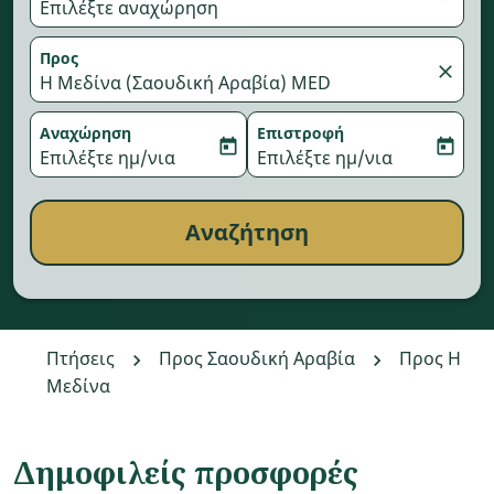
Επιλέξτε αναχώρηση
Προς
close
Η Μεδίνα (Σαουδική Αραβία) MED
Αναχώρηση
Επιστροφή
today
today
fc-booking-departure-date-aria-label
Επιλέξτε ημ/νια
fc-booking-return-date-aria-
Επιλέξτε ημ/νια
Αναζήτηση
Πτήσεις
Προς Σαουδική Αραβία
Προς Η
Μεδίνα
Δημοφιλείς προσφορές