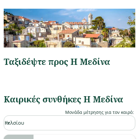
Ταξιδέψτε προς Η Μεδίνα
Καιρικές συνθήκες Η Μεδίνα
Μονάδα μέτρησης για τον καιρό
:
Weather unit option Κελσίου Selected
Κελσίου
keyboard_arrow_down