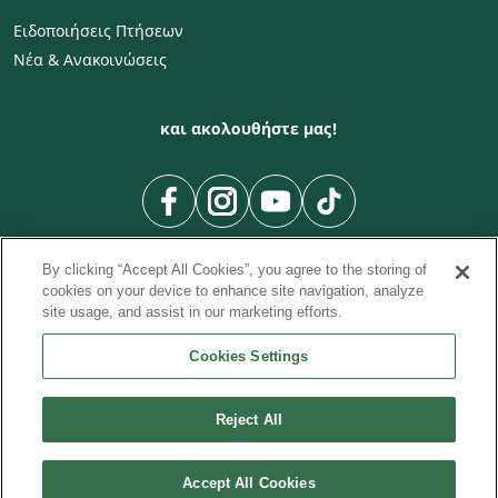
Ειδοποιήσεις Πτήσεων
Νέα & Ανακοινώσεις
και ακολουθήστε μας!
By clicking “Accept All Cookies”, you agree to the storing of
cookies on your device to enhance site navigation, analyze
site usage, and assist in our marketing efforts.
Προς Χώρα
Προς Πόλη
Πτήσεις Πόλη προς Πόλη
|
|
|
Cookies Settings
Πτήσεις από Πόλη προς Χώρα
Από Πόλη
|
|
Πτήσεις από Χώρα
Reject All
© 2026 Κυπριακές Αερογραμμές.
Accept All Cookies