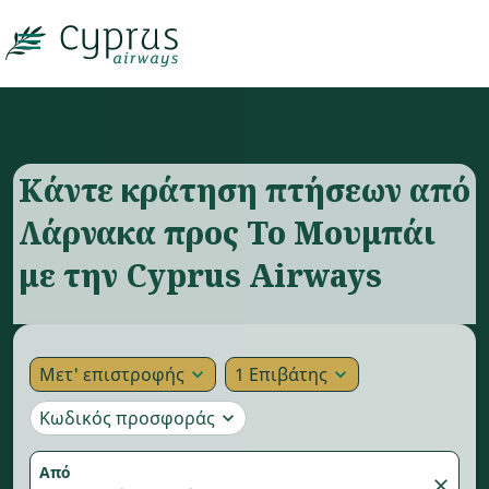

Κάντε κράτηση πτήσεων από
Λάρνακα προς Το Μουμπάι
με την Cyprus Airways
Μετ' επιστροφής
1 Επιβάτης
expand_more
expand_more
Κωδικός προσφοράς
expand_more
Από
close