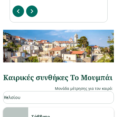
ΑΥΓ
chevron_left
chevron_right
Καιρικές συνθήκες Το Μουμπάι
Μονάδα μέτρησης για τον καιρό
:
Weather unit option Κελσίου Selected
Κελσίου
keyboard_arrow_down
Σάββατο