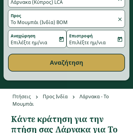
Λάρνακα (Κύπρος) LCA
Προς
close
Το Μουμπάι (Ινδία) BOM
Αναχώρηση
Επιστροφή
today
today
fc-booking-departure-date-aria-label
Επιλέξτε ημ/νια
fc-booking-return-date-aria-
Επιλέξτε ημ/νια
Αναζήτηση
Πτήσεις
Προς Ινδία
Λάρνακα - Το
Μουμπάι
Κάντε κράτηση για την
Δοκιμάστε να ενημερώσετε τη διαδρομή σας (προέλευση κ
πτήση σας Λάρνακα για Το